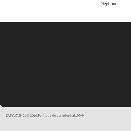
téléphone
EASYWASH51
© 2016.
Politique de confidentialitï��