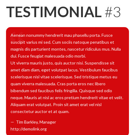
TESTIMONIAL
#3
Aenean nonummy hendrerit mau phasellu porta. Fusce
suscipit varius mi sed. Cum sociis natoque penatibus et
magnis dis parturient montes, nascetur ridiculus mus. Nulla
dui. Fusce feugiat malesuada odio morbi.
Ut viverra mauris justo, quis auctor nisi. Suspendisse sit
amet diam diam, eget volutpat lacus. Vestibulum faucibus
scelerisque nisl vitae scelerisque. Sed tristique metus eu
quam viverra malesuada. Cras porta eros nec libero
bibendum sed faucibus felis fringilla. Quisque sed odio
neque. Mauris at nisl ac eros pretium hendrerit vitae et velit.
Aliquam erat volutpat. Proin sit amet erat vel nisl
consectetur auctor et at quam.
Tim Barkley
,
Manager
http://demolink.org