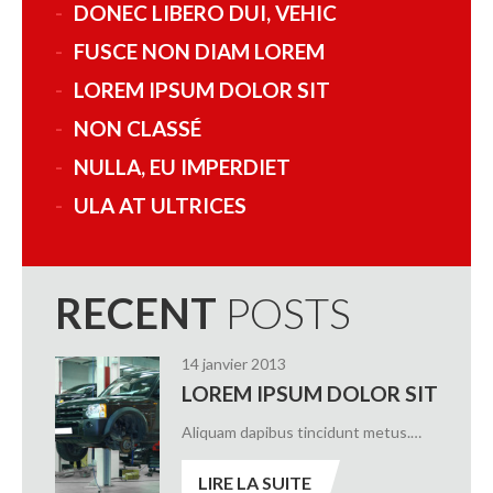
DONEC LIBERO DUI, VEHIC
FUSCE NON DIAM LOREM
LOREM IPSUM DOLOR SIT
NON CLASSÉ
NULLA, EU IMPERDIET
ULA AT ULTRICES
RECENT
POSTS
14 janvier 2013
LOREM IPSUM DOLOR SIT
Aliquam dapibus tincidunt metus.…
LIRE LA SUITE